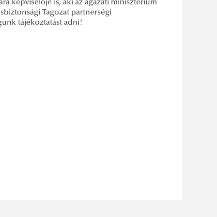
a képviselője is, aki az ágazati minisztérium
ésbiztonsági Tagozat partnerségi
unk tájékoztatást adni!