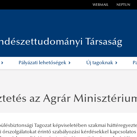
WEBMAIL
NEPTUN
ndészettudományi Társaság
k
Pályázati lehetőségek
Új tagoknak
P
ztetés az Agrár Minisztéri
pülésbiztonsági Tagozat képviseletében szakmai háttéregyezte
i őrszolgálatokat érintő szabályozási kérdésekkel kapcsolato