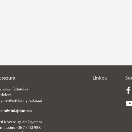
esszum
Linkek
So
ználási feltételek
édelem
ymentesítési nyilatkozat
n név tulajdonosa:
i Közszolgálati Egyetem
ti szám: +36 (1) 432-9000