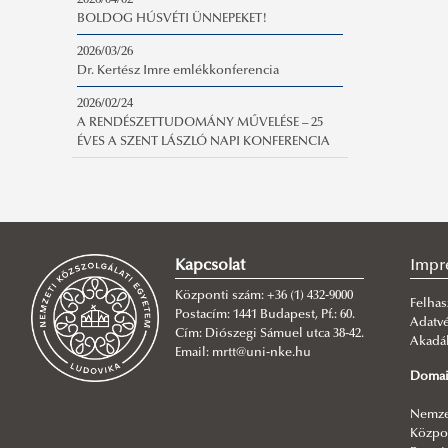
2026/04/02
BOLDOG HÚSVÉTI ÜNNEPEKET!
2026/03/26
Dr. Kertész Imre emlékkonferencia
2026/02/24
A RENDÉSZETTUDOMÁNY MŰVELÉSE – 25
ÉVES A SZENT LÁSZLÓ NAPI KONFERENCIA
Kapcsolat
Impr
Központi szám: +36 (1) 432-9000
Felhas
Postacím: 1441 Budapest, Pf.: 60.
Adatv
Cím: Diószegi Sámuel utca 38-42.
Akadál
Email: mrtt@uni-nke.hu
Domai
Nemzet
Közpon