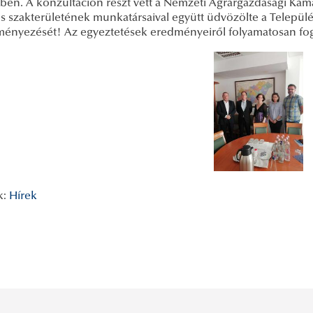
en. A konzultáción részt vett a Nemzeti Agrárgazdasági Kamar
es szakterületének munkatársaival együtt üdvözölte a Települ
ényezését! Az egyeztetések eredményeiről folyamatosan fog
k:
Hírek