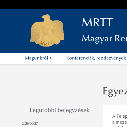
MRTT
Magyar Re
Magunkról
Konferenciák, rendezvénye
Egye
Legutóbbi bejegyzések
A Tele
a meze
2026/06/27