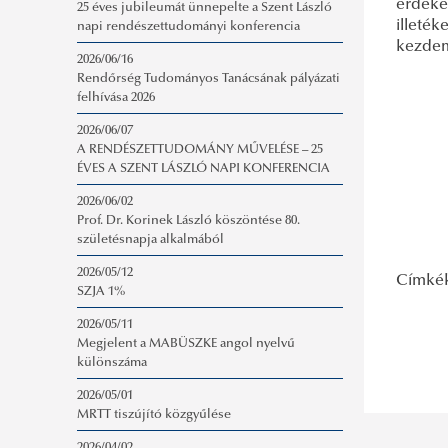
érdekéb
25 éves jubileumát ünnepelte a Szent László
illeték
napi rendészettudományi konferencia
kezdem
2026/06/16
Rendőrség Tudományos Tanácsának pályázati
felhívása 2026
2026/06/07
A RENDÉSZETTUDOMÁNY MŰVELÉSE – 25
ÉVES A SZENT LÁSZLÓ NAPI KONFERENCIA
2026/06/02
Prof. Dr. Korinek László köszöntése 80.
születésnapja alkalmából
2026/05/12
Címké
SZJA 1%
2026/05/11
Megjelent a MABÜSZKE angol nyelvű
különszáma
2026/05/01
MRTT tiszújító közgyűlése