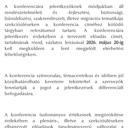
A konferenciára jelentkezőknek módjukban áll
rendészetelméleti és -fejlesztési, biztonsági,
bűnüldözési, szakrendészeti, illetve migrációs tematikájú
szekcióüléseken a konferencia címéhez kötődő
tárgyban referátumot tartani. A konferenciára
jelentkezés érdekében a tervezett előadás címét,
tartalmának rövid, vázlatos leírásával
2026. május 20-ig
kell megküldeni a fent megjelölt elérhetési
lehetőségeken.
A konferencia színvonalas, témacentrikus és időben jól
körülhatárolható kereteire tekintettel
a szervezők
fenntartják a jogot a jelentkezések differenciált
befogadására.
A konferencia tudományos értékeinek megörökítése
érdekében a plenáris-, illetve a szekcióüléseken
elhangzott előadások tanulmányszerű változatai a