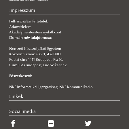
SZJA 1%
Impresszum
2026/05/11
Megjelent a MABÜSZKE angol nyelvű különszáma
Felhasználási feltételek
Adatvédelem
2026/05/01
Akadálymentesítési nyilatkozat
MRTT tiszújító közgyűlése
Domain név tulajdonosa:
2026/04/02
BOLDOG HÚSVÉTI ÜNNEPEKET!
Nemzeti Közszolgálati Egyetem
Központi szám: +36 (1) 432-9000
2026/03/26
Postai cím: 1441 Budapest, Pf.: 60.
Dr. Kertész Imre emlékkonferencia
Cím: 1083 Budapest, Ludovika tér 2.
2026/02/24
Főszerkesztő:
A RENDÉSZETTUDOMÁNY MŰVELÉSE – 25 ÉVES A SZENT LÁSZLÓ
NAPI KONFERENCIA
NKE Informatikai Igazgatóság| NKE Kommunikáció
Linkek
Social media