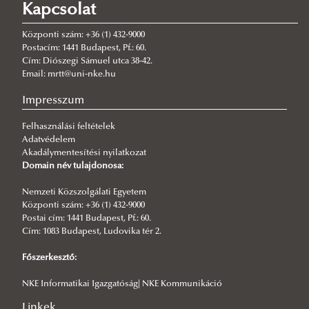
Kapcsolat
NAPI KONFERENCIA
2026/06/02
Központi szám: +36 (1) 432-9000
Prof. Dr. Korinek László köszöntése 80. születésnapja alkalmából
Postacím: 1441 Budapest, Pf.: 60.
Cím: Diószegi Sámuel utca 38-42.
2026/05/12
Email: mrtt@uni-nke.hu
SZJA 1%
Impresszum
2026/05/11
Megjelent a MABÜSZKE angol nyelvű különszáma
Felhasználási feltételek
Adatvédelem
2026/05/01
Akadálymentesítési nyilatkozat
MRTT tiszújító közgyűlése
Domain név tulajdonosa:
2026/04/02
BOLDOG HÚSVÉTI ÜNNEPEKET!
Nemzeti Közszolgálati Egyetem
Központi szám: +36 (1) 432-9000
2026/03/26
Postai cím: 1441 Budapest, Pf.: 60.
Dr. Kertész Imre emlékkonferencia
Cím: 1083 Budapest, Ludovika tér 2.
2026/02/24
Főszerkesztő:
A RENDÉSZETTUDOMÁNY MŰVELÉSE – 25 ÉVES A SZENT LÁSZLÓ
NAPI KONFERENCIA
NKE Informatikai Igazgatóság| NKE Kommunikáció
Linkek