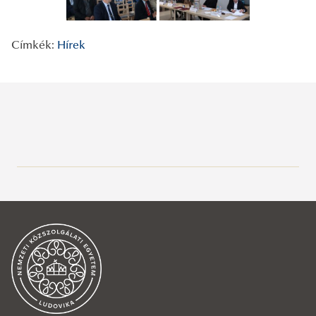
Címkék:
Hírek
Legutóbbi bejegyzések
2026/06/27
25 éves jubileumát ünnepelte a Szent László napi
rendészettudományi konferencia
2026/06/16
Rendőrség Tudományos Tanácsának pályázati felhívása 2026
2026/06/07
A RENDÉSZETTUDOMÁNY MŰVELÉSE – 25 ÉVES A SZENT LÁSZLÓ