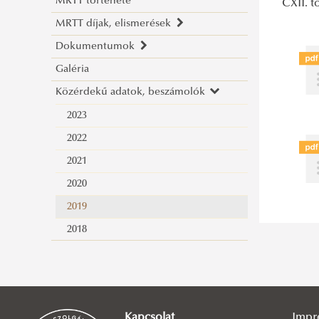
MRTT története
Elnökség
CXII. t
MRTT díjak, elismerések
Felügyelő Bizottság
Dokumentumok
Dr. Kertész Imre díj
Galéria
Alapadatok
Közérdekű adatok, beszámolók
Alapszabály
Szabályzatok
2023
Az MRTT tevékenységének fő irányai
2022
2020-2023
2021
Adatkezelés
2020
2019
2018
Kapcsolat
Impr