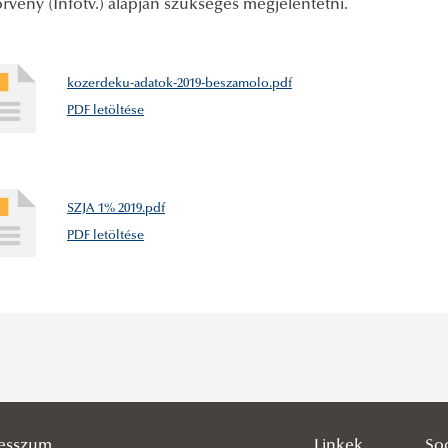
örvény (Infotv.) alapján szükséges megjelentetni.
kozerdeku-adatok-2019-beszamolo.pdf
PDF letöltése
SZJA 1% 2019.pdf
PDF letöltése
esszum
Linkek
So