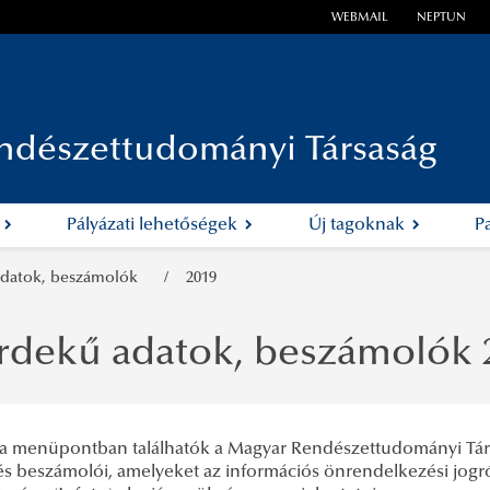
WEBMAIL
NEPTUN
ndészettudományi Társaság
k
Pályázati lehetőségek
Új tagoknak
P
adatok, beszámolók
2019
rdekű adatok, beszámolók 
a menüpontban találhatók a Magyar Rendészettudományi Tár
és beszámolói, amelyeket az információs önrendelkezési jogró