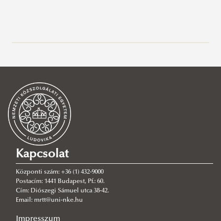
A vezetés- és szervezéselmélet alapjai
Terrorizmus a számok tükrében
Idegen és visszatérő harcosok - Európai ajánlások
gyűjteménye
Idegenrendészet és válságkezelés
Rendészeti mélységi ellenőrzés
Absztraktkötet
Kapcsolat
Verziók - Tanulmányok a 60 éves dr. Anti Csaba László
Központi szám: +36 (1) 432-9000
rendőr alezredes tiszteletére.
Postacím: 1441 Budapest, Pf.: 60.
Cím: Diószegi Sámuel utca 38-42.
Szemelvények a XXI. századi terrorizmus kihívásaiból
Email: mrtt@uni-nke.hu
Szolgálj tisztességgel
Impresszum