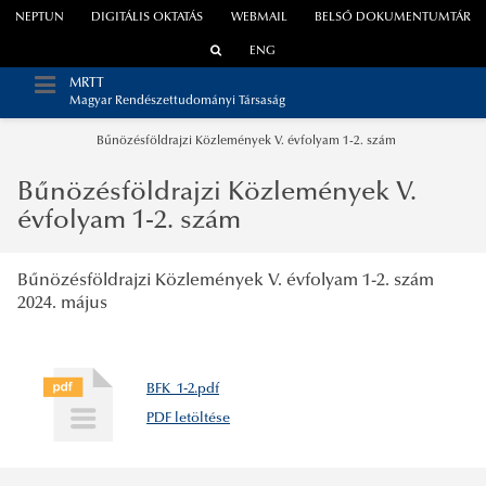
NEPTUN
DIGITÁLIS OKTATÁS
WEBMAIL
BELSŐ DOKUMENTUMTÁR
ENG
MRTT
Magyar Rendészettudományi Társaság
Bűnözésföldrajzi Közlemények V. évfolyam 1-2. szám
Bűnözésföldrajzi Közlemények V.
évfolyam 1-2. szám
Bűnözésföldrajzi Közlemények V. évfolyam 1-2. szám
2024. május
BFK_1-2.pdf
PDF letöltése