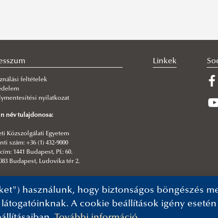
esszum
Linkek
So
ználási feltételek
édelem
ymentesítési nyilatkozat
n név tulajdonosa:
i Közszolgálati Egyetem
ti szám: +36 (1) 432-9000
cím: 1441 Budapest, Pf.: 60.
083 Budapest, Ludovika tér 2.
kesztő:
ket") használunk, hogy biztonságos böngészés mel
formatikai Igazgatóság| NKE Kommunikáció
 látogatóinknak. A cookie beállítások igény eseté
állításaiban.
További információ