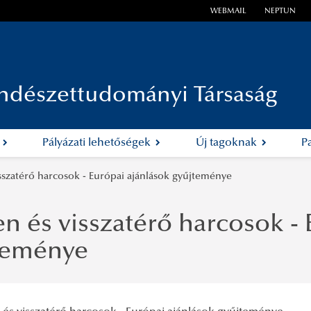
WEBMAIL
NEPTUN
ndészettudományi Társaság
k
Pályázati lehetőségek
Új tagoknak
P
sszatérő harcosok - Európai ajánlások gyűjteménye
n és visszatérő harcosok - 
teménye