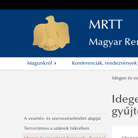
MRTT
Magyar Re
Magunkról
Konferenciák, rendezvénye
Idegen és vi
Idege
gyűj
A vezetés- és szervezéselmélet alapjai
Terrorizmus a számok tükrében