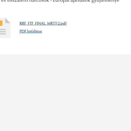
 és visszatérő harcosok - Európai ajánlások gyűjteménye
RRF_FTF_FINAL_MRTT-2.pdf
PDF letöltése