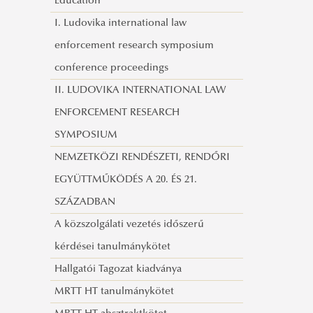
Education
Visszaemlékezések a vasfüggöny
I. Ludovika international law
lebontásáról
enforcement research symposium
Migrációs Konferencia 2021
conference proceedings
II. LUDOVIKA INTERNATIONAL LAW
ENFORCEMENT RESEARCH
SYMPOSIUM
NEMZETKÖZI RENDÉSZETI, RENDŐRI
EGYÜTTMŰKÖDÉS A 20. ÉS 21.
SZÁZADBAN
A közszolgálati vezetés időszerű
kérdései tanulmánykötet
Hallgatói Tagozat kiadványa
MRTT HT tanulmánykötet