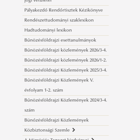
jogi vetületei
NYERŐ HELYZETBEN Világvége kontra
Pályakezdő Rendőrtisztek Kézikönyve
tudomány
Rendészettudományi szaklexikon
Kapitulál a jogrend?
Hadtudományi lexikon
Az európai kultúrkör és az iszlám A
Bűnözésföldrajzi esettanulmányok
KÖVETENDŐ(?) ÚT
Bűnözésföldrajzi közlemények 2026/3-4.
Fenntartható-e a fejlődés?
Bűnözésföldrajzi közlemények 2026/1-2.
Civilizációs ártalmak
Bűnözésföldrajzi Közlemények 2025/3-4.
Az összehasonlító
Bűnözésföldrajzi Közlemények V.
rendészettudomány időszerűségéről
évfolyam 1-2. szám
COVID Sűrített levegős
Bűnözésföldrajzi Közlemények 2024/3-4.
oltópisztolyok
szám
Bevezetés a jogi kultúra világába
Bünőzésföldrajzi Közlemények
A jog lehetőségei és korlátai
Közbiztonsági Szemle
Világűr