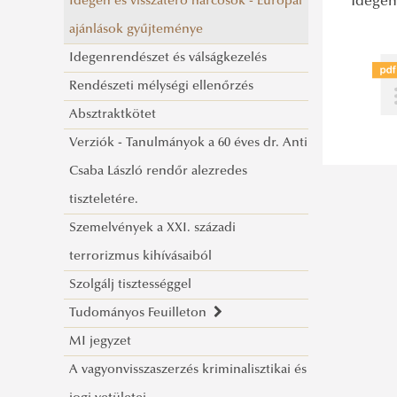
Idegen és visszatérő harcosok - Európai
Idegen
ajánlások gyűjteménye
Idegenrendészet és válságkezelés
Rendészeti mélységi ellenőrzés
Absztraktkötet
Verziók - Tanulmányok a 60 éves dr. Anti
Csaba László rendőr alezredes
tiszteletére.
Szemelvények a XXI. századi
terrorizmus kihívásaiból
Szolgálj tisztességgel
Tudományos Feuilleton
MI jegyzet
Tájékoztató a megjelent írásokkal
A vagyonvisszaszerzés kriminalisztikai és
kapcsolatban