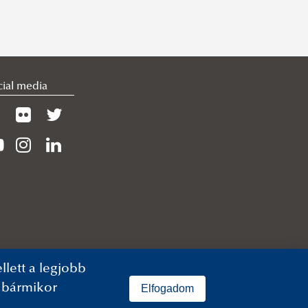
cial media
lett a legjobb
n bármikor
Elfogadom