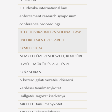
Education
Visszaemlékezések a vasfüggöny
I. Ludovika international law
lebontásáról
enforcement research symposium
Migrációs Konferencia 2021
conference proceedings
II. LUDOVIKA INTERNATIONAL LAW
ENFORCEMENT RESEARCH
SYMPOSIUM
NEMZETKÖZI RENDÉSZETI, RENDŐRI
EGYÜTTMŰKÖDÉS A 20. ÉS 21.
SZÁZADBAN
A közszolgálati vezetés időszerű
kérdései tanulmánykötet
Hallgatói Tagozat kiadványa
MRTT HT tanulmánykötet