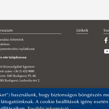
esszum
Linkek
So
ználási feltételek
édelem
ymentesítési nyilatkozat
n név tulajdonosa:
i Közszolgálati Egyetem
ti szám: +36 (1) 432-9000
cím: 1441 Budapest, Pf.: 60.
083 Budapest, Ludovika tér 2.
kesztő:
ket") használunk, hogy biztonságos böngészés mel
formatikai Igazgatóság| NKE Kommunikáció
 látogatóinknak. A cookie beállítások igény eseté
állításaiban.
További információ