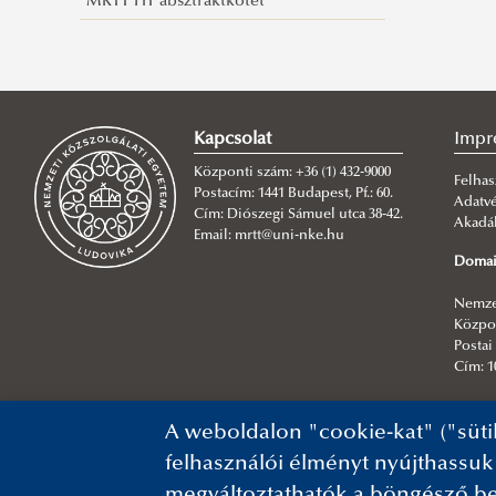
MRTT HT absztraktkötet
Kapcsolat
Impr
Központi szám: +36 (1) 432-9000
Felhas
Postacím: 1441 Budapest, Pf.: 60.
Adatv
Cím: Diószegi Sámuel utca 38-42.
Akadál
Email: mrtt@uni-nke.hu
Domai
Nemzet
Közpon
Postai 
Cím: 1
Főszer
A weboldalon "cookie-kat" ("süti
NKE In
felhasználói élményt nyújthassuk
megváltoztathatók a böngésző be