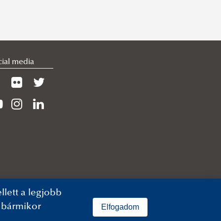
cial media
lett a legjobb
n bármikor
Elfogadom