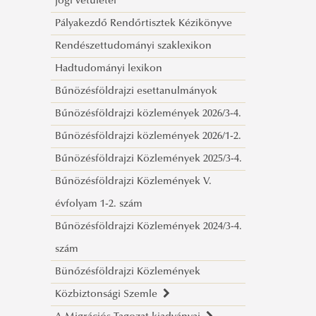
jogi vetületei
NYERŐ HELYZETBEN Világvége kontra
Pályakezdő Rendőrtisztek Kézikönyve
tudomány
Rendészettudományi szaklexikon
Kapitulál a jogrend?
Hadtudományi lexikon
Az európai kultúrkör és az iszlám A
Bűnözésföldrajzi esettanulmányok
KÖVETENDŐ(?) ÚT
Bűnözésföldrajzi közlemények 2026/3-4.
Fenntartható-e a fejlődés?
Bűnözésföldrajzi közlemények 2026/1-2.
Civilizációs ártalmak
Bűnözésföldrajzi Közlemények 2025/3-4.
Az összehasonlító
Bűnözésföldrajzi Közlemények V.
rendészettudomány időszerűségéről
évfolyam 1-2. szám
COVID Sűrített levegős
Bűnözésföldrajzi Közlemények 2024/3-4.
oltópisztolyok
szám
Bevezetés a jogi kultúra világába
Bünőzésföldrajzi Közlemények
A jog lehetőségei és korlátai
Közbiztonsági Szemle
Világűr