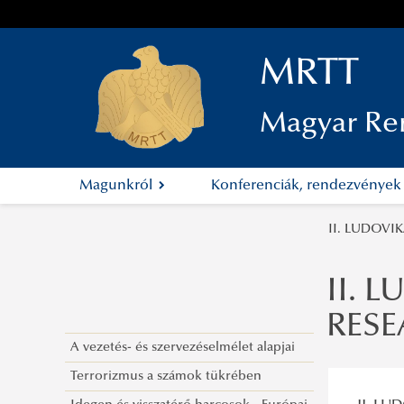
MRTT
Magyar Re
Magunkról
Konferenciák, rendezvénye
II. LUDOV
II. 
RES
A vezetés- és szervezéselmélet alapjai
Terrorizmus a számok tükrében