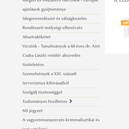
Idegen és visszatérő harcosok - Európai
II. L
ajánlások gyűjteménye
Idegenrendészet és válságkezelés
Rendészeti mélységi ellenőrzés
Absztraktkötet
Verziók - Tanulmányok a 60 éves dr. Anti
Csaba László rendőr alezredes
tiszteletére.
Szemelvények a XXI. századi
terrorizmus kihívásaiból
Szolgálj tisztességgel
Tudományos Feuilleton
MI jegyzet
Tájékoztató a megjelent írásokkal
A vagyonvisszaszerzés kriminalisztikai és
kapcsolatban