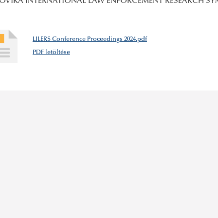
UDOVIKA INTERNATIONAL LAW ENFORCEMENT RESEARCH S
LILERS Conference Proceedings 2024.pdf
PDF letöltése