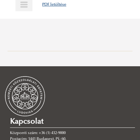
PDF letöltése
A vezetés- és szervezéselmélet alapjai
Terrorizmus a számok tükrében
Idegen és visszatérő harcosok - Európai ajánlások
gyűjteménye
Idegenrendészet és válságkezelés
Rendészeti mélységi ellenőrzés
Absztraktkötet
Kapcsolat
Verziók - Tanulmányok a 60 éves dr. Anti Csaba László
Központi szám: +36 (1) 432-9000
rendőr alezredes tiszteletére.
Postacím: 1441 Budapest, Pf.: 60.