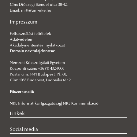
Cím: Diószegi Sámuel utca 38-42.
Szemelvények a XXI. századi terrorizmus kihívásaiból
Email: mrtt@uni-nke.hu
Szolgálj tisztességgel
Impresszum
Tudományos Feuilleton
Felhasználási feltételek
MI jegyzet
Tájékoztató a megjelent írásokkal kapcsolatban
Adatvédelem
A vagyonvisszaszerzés kriminalisztikai és jogi vetületei
NYERŐ HELYZETBEN Világvége kontra tudomány
Akadálymentesítési nyilatkozat
Domain név tulajdonosa:
Pályakezdő Rendőrtisztek Kézikönyve
Kapitulál a jogrend?
Nemzeti Közszolgálati Egyetem
Rendészettudományi szaklexikon
Az európai kultúrkör és az iszlám A KÖVETENDŐ(?) ÚT
Központi szám: +36 (1) 432-9000
Hadtudományi lexikon
Fenntartható-e a fejlődés?
Postai cím: 1441 Budapest, Pf.: 60.
Cím: 1083 Budapest, Ludovika tér 2.
Bűnözésföldrajzi esettanulmányok
Civilizációs ártalmak
Főszerkesztő:
Bűnözésföldrajzi közlemények 2026/3-4.
Az összehasonlító rendészettudomány időszerűségéről
Bűnözésföldrajzi közlemények 2026/1-2.
NKE Informatikai Igazgatóság| NKE Kommunikáció
COVID Sűrített levegős oltópisztolyok
Bűnözésföldrajzi Közlemények 2025/3-4.
Linkek
Bevezetés a jogi kultúra világába
Bűnözésföldrajzi Közlemények V. évfolyam 1-2. szám
A jog lehetőségei és korlátai
Social media
Bűnözésföldrajzi Közlemények 2024/3-4. szám
Világűr