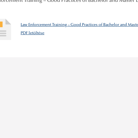
forcement Training – Good Practices of Bachelor and Master 
Law Enforcement Training – Good Practices of Bachelor and Maste
PDF letöltése