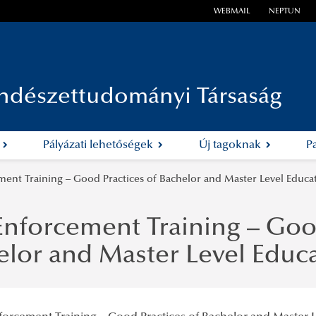
WEBMAIL
NEPTUN
ndészettudományi Társaság
k
Pályázati lehetőségek
Új tagoknak
P
ent Training – Good Practices of Bachelor and Master Level Educa
Enforcement Training – Good
elor and Master Level Educ