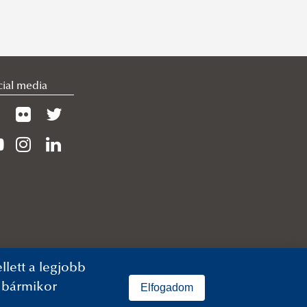
cial media
lett a legjobb
n bármikor
Elfogadom