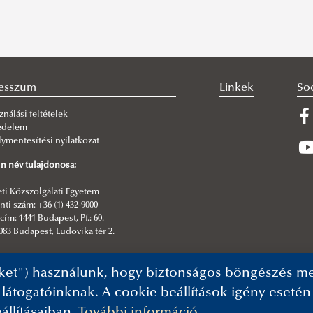
esszum
Linkek
So
ználási feltételek
édelem
ymentesítési nyilatkozat
n név tulajdonosa:
i Közszolgálati Egyetem
ti szám: +36 (1) 432-9000
cím: 1441 Budapest, Pf.: 60.
083 Budapest, Ludovika tér 2.
kesztő:
ket") használunk, hogy biztonságos böngészés mel
formatikai Igazgatóság| NKE Kommunikáció
 látogatóinknak. A cookie beállítások igény eseté
állításaiban.
További információ