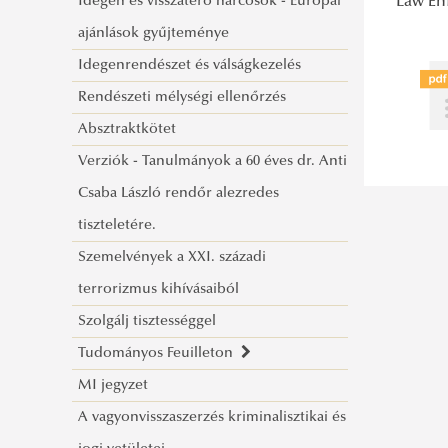
Idegen és visszatérő harcosok - Európai
Law En
ajánlások gyűjteménye
Idegenrendészet és válságkezelés
Rendészeti mélységi ellenőrzés
Absztraktkötet
Verziók - Tanulmányok a 60 éves dr. Anti
Csaba László rendőr alezredes
tiszteletére.
Szemelvények a XXI. századi
terrorizmus kihívásaiból
Szolgálj tisztességgel
Tudományos Feuilleton
MI jegyzet
Tájékoztató a megjelent írásokkal
A vagyonvisszaszerzés kriminalisztikai és
kapcsolatban