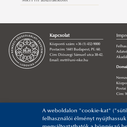
MRTT HT absztraktkötet
Kapcsolat
Impr
Központi szám: +36 (1) 432-9000
Felhas
Postacím: 1441 Budapest, Pf.: 60.
Adatv
Cím: Diószegi Sámuel utca 38-42.
Akadál
Email: mrtt@uni-nke.hu
Domai
Nemzet
Közpon
Postai 
Cím: 1
Főszer
A weboldalon "cookie-kat" ("süti
NKE In
felhasználói élményt nyújthassuk
megváltoztathatók a böngésző be