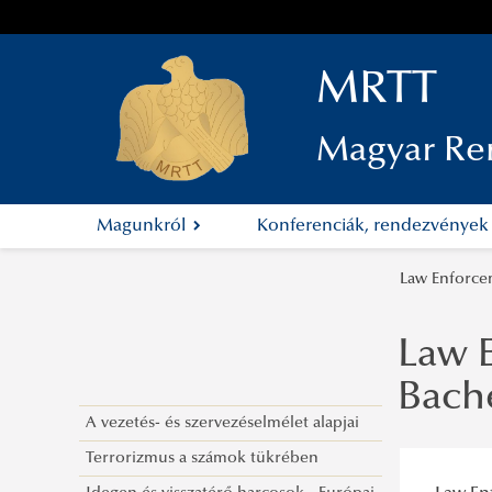
MRTT
Magyar Re
Magunkról
Konferenciák, rendezvénye
Law Enforcem
Law 
Bach
A vezetés- és szervezéselmélet alapjai
Terrorizmus a számok tükrében