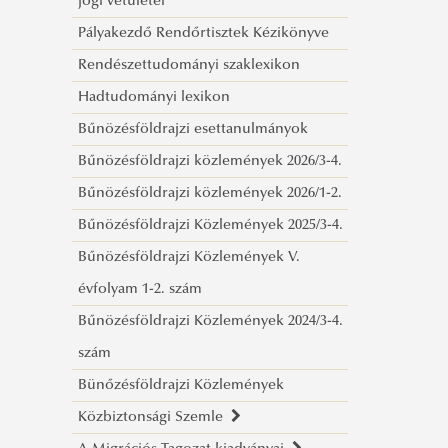
jogi vetületei
NYERŐ HELYZETBEN Világvége kontra
Pályakezdő Rendőrtisztek Kézikönyve
tudomány
Rendészettudományi szaklexikon
Kapitulál a jogrend?
Hadtudományi lexikon
Az európai kultúrkör és az iszlám A
Bűnözésföldrajzi esettanulmányok
KÖVETENDŐ(?) ÚT
Bűnözésföldrajzi közlemények 2026/3-4.
Fenntartható-e a fejlődés?
Bűnözésföldrajzi közlemények 2026/1-2.
Civilizációs ártalmak
Bűnözésföldrajzi Közlemények 2025/3-4.
Az összehasonlító
Bűnözésföldrajzi Közlemények V.
rendészettudomány időszerűségéről
évfolyam 1-2. szám
COVID Sűrített levegős
Bűnözésföldrajzi Közlemények 2024/3-4.
oltópisztolyok
szám
Bevezetés a jogi kultúra világába
Bünőzésföldrajzi Közlemények
A jog lehetőségei és korlátai
Közbiztonsági Szemle
Világűr