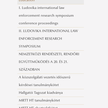
Education
Visszaemlékezések a vasfüggöny
I. Ludovika international law
lebontásáról
enforcement research symposium
Migrációs Konferencia 2021
conference proceedings
II. LUDOVIKA INTERNATIONAL LAW
ENFORCEMENT RESEARCH
SYMPOSIUM
NEMZETKÖZI RENDÉSZETI, RENDŐRI
EGYÜTTMŰKÖDÉS A 20. ÉS 21.
SZÁZADBAN
A közszolgálati vezetés időszerű
kérdései tanulmánykötet
Hallgatói Tagozat kiadványa
MRTT HT tanulmánykötet