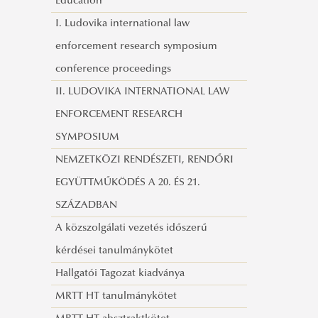
Education
Visszaemlékezések a vasfüggöny
I. Ludovika international law
lebontásáról
enforcement research symposium
Migrációs Konferencia 2021
conference proceedings
II. LUDOVIKA INTERNATIONAL LAW
ENFORCEMENT RESEARCH
SYMPOSIUM
NEMZETKÖZI RENDÉSZETI, RENDŐRI
EGYÜTTMŰKÖDÉS A 20. ÉS 21.
SZÁZADBAN
A közszolgálati vezetés időszerű
kérdései tanulmánykötet
Hallgatói Tagozat kiadványa
MRTT HT tanulmánykötet