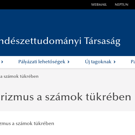
WEBMAIL
NEPTUN
ndészettudományi Társaság
k
Pályázati lehetőségek
Új tagoknak
P
 a számok tükrében
orizmus a számok tükrében
izmus a számok tükrében