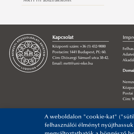
MRTT HT absztraktkötet
Kapcsolat
Impr
Központi szám: +36 (1) 432-9000
Felhas
Postacím: 1441 Budapest, Pf.: 60.
Adatv
Cím: Diószegi Sámuel utca 38-42.
Akadál
Email: mrtt@uni-nke.hu
Domai
Nemzet
Közpon
Postai 
Cím: 1
Főszer
A weboldalon "cookie-kat" ("süti
NKE In
felhasználói élményt nyújthassuk
megváltoztathatók a böngésző be