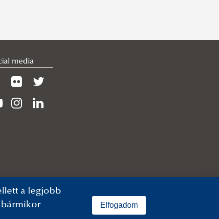
cial media
lett a legjobb
n bármikor
Elfogadom