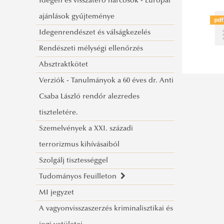
Idegen és visszatérő harcosok - Európai
ajánlások gyűjteménye
Idegenrendészet és válságkezelés
Rendészeti mélységi ellenőrzés
Absztraktkötet
Verziók - Tanulmányok a 60 éves dr. Anti
Csaba László rendőr alezredes
tiszteletére.
Szemelvények a XXI. századi
terrorizmus kihívásaiból
Szolgálj tisztességgel
Tudományos Feuilleton
MI jegyzet
Tájékoztató a megjelent írásokkal
A vagyonvisszaszerzés kriminalisztikai és
kapcsolatban