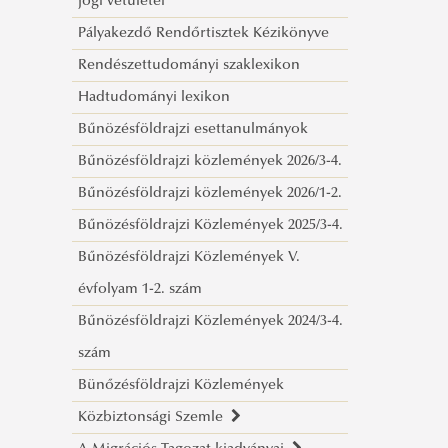
jogi vetületei
NYERŐ HELYZETBEN Világvége kontra
Pályakezdő Rendőrtisztek Kézikönyve
tudomány
Rendészettudományi szaklexikon
Kapitulál a jogrend?
Hadtudományi lexikon
Az európai kultúrkör és az iszlám A
Bűnözésföldrajzi esettanulmányok
KÖVETENDŐ(?) ÚT
Bűnözésföldrajzi közlemények 2026/3-4.
Fenntartható-e a fejlődés?
Bűnözésföldrajzi közlemények 2026/1-2.
Civilizációs ártalmak
Bűnözésföldrajzi Közlemények 2025/3-4.
Az összehasonlító
Bűnözésföldrajzi Közlemények V.
rendészettudomány időszerűségéről
évfolyam 1-2. szám
COVID Sűrített levegős
Bűnözésföldrajzi Közlemények 2024/3-4.
oltópisztolyok
szám
Bevezetés a jogi kultúra világába
Bünőzésföldrajzi Közlemények
A jog lehetőségei és korlátai
Közbiztonsági Szemle
Világűr