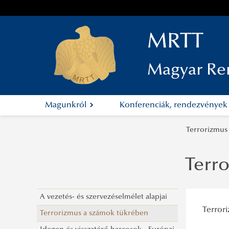
MRTT
Magyar Re
Magunkról
Konferenciák, rendezvénye
Terrorizmus
Terr
A vezetés- és szervezéselmélet alapjai
Terror
Terrorizmus a számok tükrében