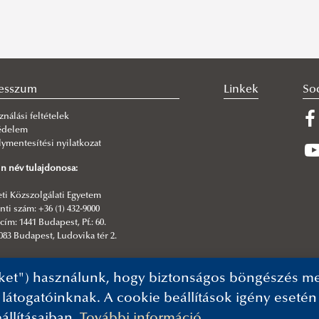
esszum
Linkek
So
ználási feltételek
édelem
ymentesítési nyilatkozat
n név tulajdonosa:
i Közszolgálati Egyetem
ti szám: +36 (1) 432-9000
cím: 1441 Budapest, Pf.: 60.
083 Budapest, Ludovika tér 2.
kesztő:
ket") használunk, hogy biztonságos böngészés mel
formatikai Igazgatóság| NKE Kommunikáció
 látogatóinknak. A cookie beállítások igény eseté
állításaiban.
További információ