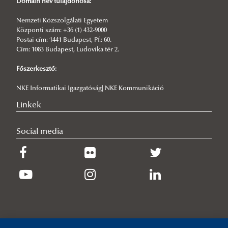
Domain név tulajdonosa:
Kapitulál a jogrend?
Nemzeti Közszolgálati Egyetem
Az európai kultúrkör és az iszlám A KÖVETENDŐ(?) ÚT
Központi szám: +36 (1) 432-9000
Fenntartható-e a fejlődés?
Postai cím: 1441 Budapest, Pf.: 60.
Cím: 1083 Budapest, Ludovika tér 2.
Civilizációs ártalmak
Főszerkesztő:
Az összehasonlító rendészettudomány időszerűségéről
NKE Informatikai Igazgatóság| NKE Kommunikáció
COVID Sűrített levegős oltópisztolyok
Linkek
Bevezetés a jogi kultúra világába
A jog lehetőségei és korlátai
Social media
Világűr
Rendészet a tengeren
Rendészet a tengeren - II.
A sarkvidékek
Békés megoldás
A menekültkérdés határon túli megoldásai az egyesült