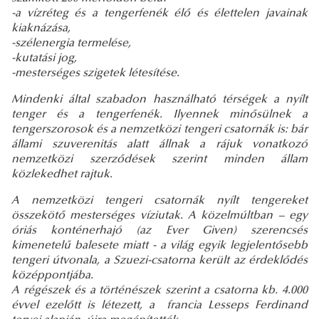
-a vízréteg és a tengerfenék élő és élettelen javainak
kiaknázása,
-szélenergia termelése,
-kutatási jog,
-mesterséges szigetek létesítése.
Mindenki által szabadon használható térségek a nyílt
tenger és a tengerfenék. Ilyennek minősülnek a
tengerszorosok és a nemzetközi tengeri csatornák is: bár
állami szuverenitás alatt állnak a rájuk vonatkozó
nemzetközi szerződések szerint minden állam
közlekedhet rajtuk.
A nemzetközi tengeri csatornák nyílt tengereket
összekötő mesterséges víziutak. A közelmúltban – egy
óriás konténerhajó (az Ever Given) szerencsés
kimenetelű balesete miatt - a világ egyik legjelentősebb
tengeri útvonala, a Szuezi-csatorna került az érdeklődés
középpontjába.
A régészek és a történészek szerint a csatorna kb. 4.000
évvel ezelőtt is létezett, a francia Lesseps Ferdinand