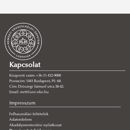
A vezetés- és szervezéselmélet alapjai
Terrorizmus a számok tükrében
Idegen és visszatérő harcosok - Európai ajánlások
gyűjteménye
Idegenrendészet és válságkezelés
Rendészeti mélységi ellenőrzés
Absztraktkötet
Kapcsolat
Verziók - Tanulmányok a 60 éves dr. Anti Csaba László
Központi szám: +36 (1) 432-9000
rendőr alezredes tiszteletére.
Postacím: 1441 Budapest, Pf.: 60.
Cím: Diószegi Sámuel utca 38-42.
Szemelvények a XXI. századi terrorizmus kihívásaiból
Email: mrtt@uni-nke.hu
Szolgálj tisztességgel
Impresszum
Tudományos Feuilleton
Felhasználási feltételek
Tájékoztató a megjelent írásokkal kapcsolatban
Adatvédelem
NYERŐ HELYZETBEN Világvége kontra tudomány
Akadálymentesítési nyilatkozat