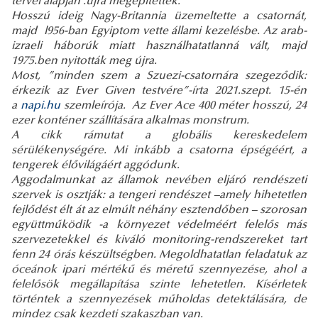
tervei alapján .újra megépítették.
Hosszú ideig Nagy-Britannia üzemeltette a csatornát,
majd l956-ban Egyiptom vette állami kezelésbe. Az arab-
izraeli háborúk miatt használhatatlanná vált, majd
1975.ben nyitották meg újra.
Most, ”minden szem a Szuezi-csatornára szegeződik:
érkezik az Ever Given testvére”-írta 2021.szept. 15-én
a
napi.hu
szemleírója. Az Ever Ace 400 méter hosszú, 24
ezer konténer szállítására alkalmas monstrum.
A cikk rámutat a globális kereskedelem
sérülékenységére. Mi inkább a csatorna épségéért, a
tengerek élővilágáért aggódunk.
Aggodalmunkat az államok nevében eljáró rendészeti
szervek is osztják: a tengeri rendészet –amely hihetetlen
fejlődést élt át az elmúlt néhány esztendőben – szorosan
együttműködik -a környezet védelméért felelős más
szervezetekkel és kiváló monitoring-rendszereket tart
fenn 24 órás készültségben. Megoldhatatlan feladatuk az
óceánok ipari mértékű és méretű szennyezése, ahol a
felelősök megállapítása szinte lehetetlen. Kísérletek
történtek a szennyezések műholdas detektálására, de
mindez csak kezdeti szakaszban van.