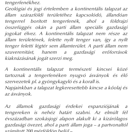
tengerfenékhez.
Geológiai és jogi értelemben a kontinentális talapzat az
állam szárazföldi területéhez kapcsolódó, állandóan
tengerrel borított tengerfenék, ahol a földrajzi
összefüggés okán a parti állam speciális gazdasági
jogokat élvez. A kontinentális talapzat nem része az
állam területének, felette nyílt tenger van, így a nyílt
tenger feletti légtér sem államterület. A parti állam nem
szuverenitást, hanem a gazdasági erőforrások
kiaknázásának jogát szerzi meg.
A kontinentális talapzat természeti kincsei közé
tartoznak a tengerfenéken nyugvó ásványok és élő
szervezetek pl. a gyöngykagyló és a korall is.
Napjainkban a talapzat legkeresettebb kincse a kőolaj és
az ásványok.
Az államok gazdasági érdekei expanziójának a
tengereken is nehéz határt szabni. Az elmúlt fél
évszázadban szokásjogi alapon alakult ki a kizárólagos
gazdasági övezet, ahol a parti állam joga – a partvonaltól
számított 200 mérföldön belül –