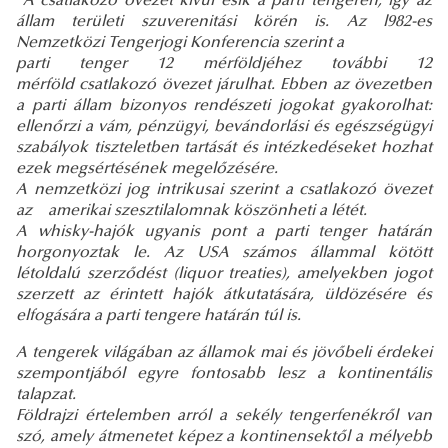
A csatlakozó övezet kívül esik a parti tengeren, így az
állam területi szuverenitási körén is. Az l982-es
Nemzetközi Tengerjogi Konferencia szerint a
parti tenger 12 mérföldjéhez további 12
mérföld csatlakozó övezet járulhat. Ebben az övezetben
a parti állam bizonyos rendészeti jogokat gyakorolhat:
ellenőrzi a vám, pénzügyi, bevándorlási és egészségügyi
szabályok tiszteletben tartását és intézkedéseket hozhat
ezek megsértésének megelőzésére.
A nemzetközi jog intrikusai szerint a csatlakozó övezet
az amerikai szesztilalomnak köszönheti a létét.
A whisky-hajók ugyanis pont a parti tenger határán
horgonyoztak le. Az USA számos állammal kötött
létoldalú szerződést (liquor treaties), amelyekben jogot
szerzett az érintett hajók átkutatására, üldözésére és
elfogására a parti tengere határán túl is.
A tengerek világában az államok mai és jövőbeli érdekei
szempontjából egyre fontosabb lesz a kontinentális
talapzat.
Földrajzi értelemben arról a sekély tengerfenékről van
szó, amely átmenetet képez a kontinensektől a mélyebb