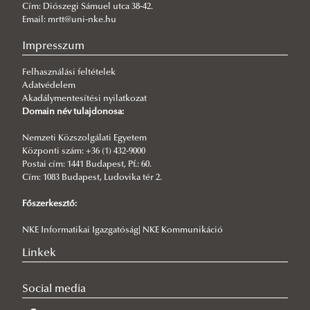
Cím: Diószegi Sámuel utca 38-42.
Vám és Pénzügyőr Tagozat
Email: mrtt@uni-nke.hu
Polgári Nemzetbiztonsági Tagozat
Impresszum
Településbiztonsági Tagozat
Felhasználási feltételek
Adatvédelem
Akadálymentesítési nyilatkozat
Domain név tulajdonosa:
Nemzeti Közszolgálati Egyetem
Központi szám: +36 (1) 432-9000
Postai cím: 1441 Budapest, Pf.: 60.
Cím: 1083 Budapest, Ludovika tér 2.
Főszerkesztő:
NKE Informatikai Igazgatóság| NKE Kommunikáció
Linkek
Social media