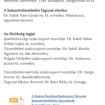
melynek székhelye: 1149. Budapest, Mogyoródi út 43.
A Katasztrófavédelmi Tagozat elnöke:
Dr. habil. Vass Gyula ny. tű. ezredes, főtanácsos,
egyetemi docens
Az Elnökség tagjai:
Iparbiztonsági szakcsoport vezetője: Dr. habil. Kátai-
Urbán Lajos tű. ezredes;
Tűzvédelmi szakcsoport vezetője: Dr. habil. Restás
Ágoston ny. mk alezredes;
Polgári Védelmi szakcsoport vezetője: Dr. Ambrusz
József tű. ezredes;
Tűzvédelmi mérnöki szakcsoport vezetője: Dr. Varga
Ferenc tű. dandártábornok;
Tagozat titkára: Kirovné Dr. Rácz Réka tű. őrnagy.
A Magyar Rendészettudományi Társaság
Katasztrófavédelmi Tagozatának