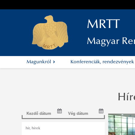
MRTT
Magyar Re
Magunkról
Konferenciák, rendezvénye
Hír
hír
,
hírek