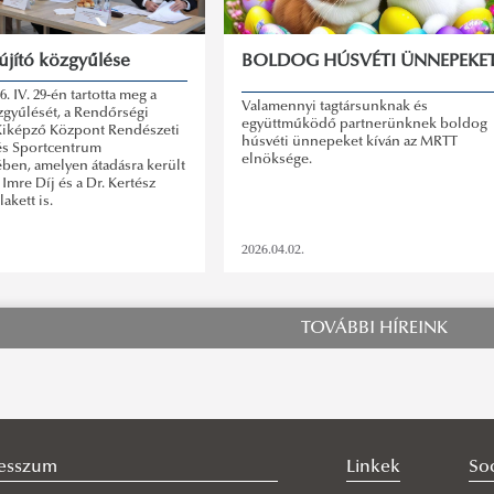
újító közgyűlése
BOLDOG HÚSVÉTI ÜNNEPEKE
. IV. 29-én tartotta meg a
Valamennyi tagtársunknak és
özgyűlését, a Rendőrségi
együttműködő partnerünknek boldog
 Kiképző Központ Rendészeti
húsvéti ünnepeket kíván az MRTT
és Sportcentrum
elnöksége.
ben, amelyen átadásra került
 Imre Díj és a Dr. Kertész
akett is.
2026.04.02.
TOVÁBBI HÍREINK
esszum
Linkek
So