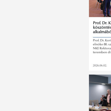
Prof. Dr. 
köszöntés
alkalmábó
Prof. Dr. Ko
elnöke 80. s
NKE Rektora
teremben dí
2026.06.02.