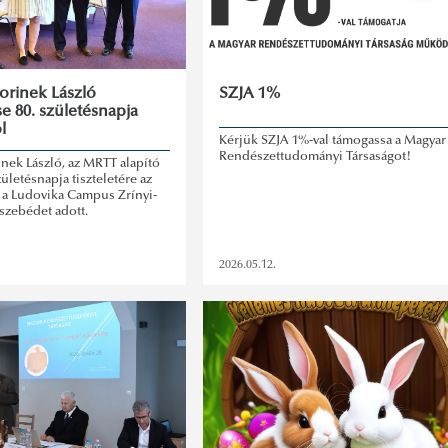
Korinek László
SZJA 1%
e 80. születésnapja
l
Kérjük SZJA 1%-val támogassa a Magyar
Rendészettudományi Társaságot!
rinek László, az MRTT alapító
zületésnapja tiszteletére az
 a Ludovika Campus Zrínyi-
szebédet adott.
2026.05.12.