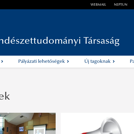
WEBMAIL
NEPTUN
ndészettudományi Társaság
k
Pályázati lehetőségek
Új tagoknak
P
ek