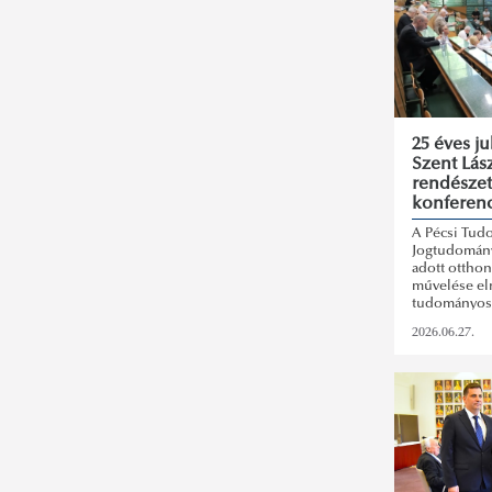
25 éves j
Szent Lás
rendésze
konferenc
A Pécsi Tud
Jogtudományi
adott ottho
művelése el
tudományos 
rendezvény 
2026.06.27.
konferencia 