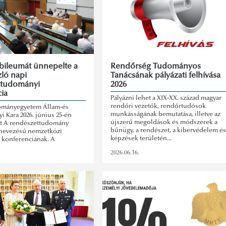
ubileumát ünnepelte a
Rendőrség Tudományos
zló napi
Tanácsának pályázati felhívása
ttudományi
2026
ia
Pályázni lehet a XIX-XX. század magyar
rendőri vezetők, rendőrtudósok
ományegyetem Állam-és
munkásságának bemutatása, illetve az
 Kara 2026. június 25-én
újszerű megoldások és módszerek a
nt A rendészettudomány
bűnügy, a rendészet, a kibervédelem és
nevezésű nemzetközi
képzések területén...
konferenciának. A
egyben a Szent László napi
2026.06.16.
25 éves jubileuma is volt.